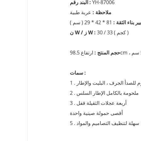
YH-87006
البند رقم :
ملاحظة :
عربة طبية
ر بناء الثقة :
81 * 42 * 29 ( سم )
30 / 33 ( كجم )
ن W / ز W :
حجم المنتج :
سمات :
مقاوم للصدأ الجرف ، البليت والإطار
2 . ملحومة بالكامل الإطار السلس
3 . أربعة عجلات الثقيلة قفل
أقصى حمولة صينية واحدة
5 . سهلة لتنظيف التصاميم والمواد